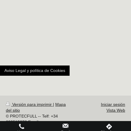
Aviso Legal y política de Cookies
Versión para imprimir
|
Mapa
Iniciar sesión
del sitio
Vista Web
© PROTECFULL -- Telf: +34
622515276 Email:
info@sistemasdeproteccion.net