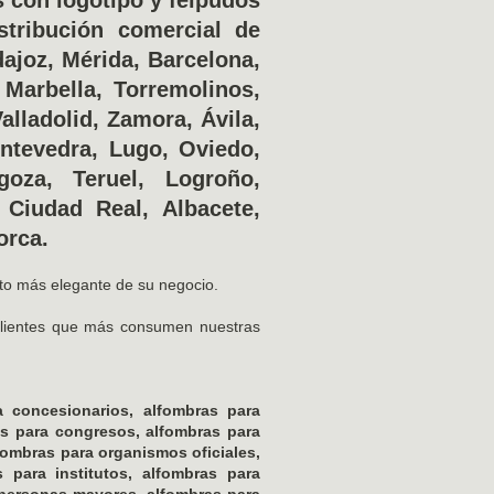
stribución comercial de
ajoz, Mérida, Barcelona,
 Marbella, Torremolinos,
lladolid, Zamora, Ávila,
ontevedra, Lugo, Oviedo,
goza, Teruel, Logroño,
, Ciudad Real, Albacete,
orca.
nto más elegante de su negocio.
clientes que más consumen nuestras
a concesionarios, alfombras para
ras para congresos, alfombras para
lfombras para organismos oficiales,
 para institutos, alfombras para
e personas mayores, alfombras para