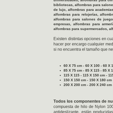
bibliotecas, alfombras para salone
de lujo, alfombras para academias
alfombras para relojerías, alfomb
alfombras para salones de juegos
empresas, alfombras para armerí
alfombras para supermercados, al
Existen distintas opciones en c
hacer por encargo cualquier med
si no encuentra el tamaño que ne
60 X 75 cm - 60 X 100 - 60 X 
85 X 75 cm - 85 X 115 - 85 X 
115 X 115 - 115 X 150 cm - 11
150 X 150 cm - 150 X 180 cm 
200 X 200 cm - 200 X 240 cm 
Todos los componentes de nues
compuesta de hilo de Nylon 100
antideslizante, están producid