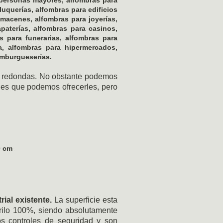
luquerías, alfombras para edificios
lmacenes, alfombras para joyerías,
apaterías, alfombras para casinos,
s para funerarias, alfombras para
a, alfombras para hipermercados,
amburgueserías.
 o redondas. No obstante podemos
nes que podemos ofrecerles, pero
0 cm
ial existente.
La superficie esta
rilo 100%, siendo absolutamente
os controles de seguridad y son