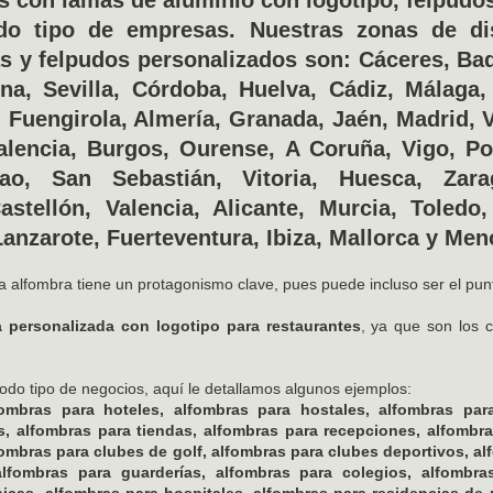
do tipo de empresas. Nuestras zonas de di
s y felpudos personalizados son: Cáceres, Bad
na, Sevilla, Córdoba, Huelva, Cádiz, Málaga,
Fuengirola, Almería, Granada, Jaén, Madrid, Va
alencia, Burgos, Ourense, A Coruña, Vigo, P
bao, San Sebastián, Vitoria, Huesca, Zara
stellón, Valencia, Alicante, Murcia, Toledo
Lanzarote, Fuerteventura, Ibiza, Mallorca y Men
a alfombra tiene un protagonismo clave, pues puede incluso ser el pu
a personalizada con logotipo para restaurantes
, ya que son los 
odo tipo de negocios, aquí le detallamos algunos ejemplos:
fombras para hoteles, alfombras para hostales, alfombras par
as, alfombras para tiendas, alfombras para recepciones, alfomb
lfombras para clubes de golf, alfombras para clubes deportivos, a
lfombras para guarderías, alfombras para colegios, alfombras
nicas, alfombras para hospitales, alfombras para residencias d